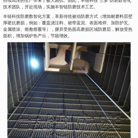
持续高压的生产带来了极大困扰。由此，丰链科技“三多”防磨数智化
技术团队，开赴现场，实施丰智链防磨技术工艺。
丰链科技防磨数智化方案，革新传统被动防磨方式（增加耐磨料层壁
厚硬抗磨损，例如：覆盖浇注料、裙带蓝泥、表面堆焊、加防护瓦、
金属喷涂、熔敷熔覆等），摒弃受热面高磨损区域防磨层，解放受热
面积，增加锅炉热产出，节能增效。