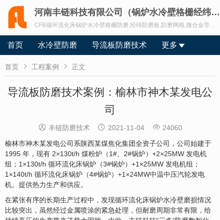
河南丰链科技有限公司（锅炉水冷壁格栅经纬导流板防磨超合金新材料）
CFB循环流化床锅炉水冷壁格栅防磨,经纬防磨板,防磨网格,微合金导流板多维融合防磨,经纬防磨板,联系黄工15890006029.
首页
水冷壁防磨
导流板防磨技术
更多


首页
工程案例
正文
导流板防磨技术案例：榆林市神木某发电公
司



丰链防磨技术
2021-11-04
24060
榆林市神木某发电公司系陕西某煤焦化集团全资子公司，公司始建于
1995 年，现有 2×130t/h 煤粉炉（1#、2#锅炉）+2×25MW 发电机
组；1×130t/h 循环流化床锅炉（3#锅炉）+1×25MW 发电机组；
1×140t/h 循环流化床锅炉（4#锅炉）+1×24MW中温中压汽轮发电
机。提供热力生产和供应。
在紧张有序的长期生产过程中，发现循环流化床锅炉水冷壁磨损情况
比较突出，虽然经过金属喷涂的紧急处理，但耐磨周期非常有限，给