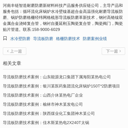
河南丰链智造耐磨防磨新材料科技产品服务供应链公司，主导产品和
服务包括：循环流化床锅炉水冷壁镍基超合金高温强化耐磨导流板防
磨、锅炉防磨格栅经纬网格梳形导流板防磨革新技术，钢衬高铬镍双
金属合金浇铸复合管，钢衬自蔓延刚玉陶瓷复合管，陶瓷阀门，陶瓷
贴片管道。联系:158-9000-6029

水冷壁防磨
导流板防磨
格栅防磨技术
防磨案例业绩
上一篇
下一篇


相关文章
导流板防磨技术案例：山东能源龙口集团下属海阳某热电公司
导流板防磨技术案例：银川某医药集团流化床锅炉150T*2防磨项目
导流板防磨技术案例：山西介休某热电厂企业
导流板防磨技术案例：榆林市神木某发电公司
导流板防磨技术案例：陕西煤业化工集团神木某公司
导流板防磨技术案例：佳木斯某热电2X240T太锅