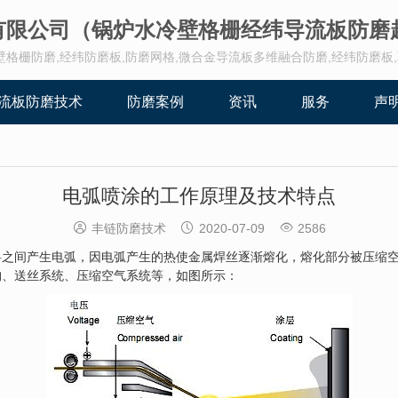
有限公司（锅炉水冷壁格栅经纬导流板防磨
格栅防磨,经纬防磨板,防磨网格,微合金导流板多维融合防磨,经纬防磨板,联系黄
流板防磨技术
防磨案例
资讯
服务
声
电弧喷涂的工作原理及技术特点



丰链防磨技术
2020-07-09
2586
料之间产生电弧，因电弧产生的热使金属焊丝逐渐熔化，熔化部分被压缩
构、送丝系统、压缩空气系统等，如图所示：