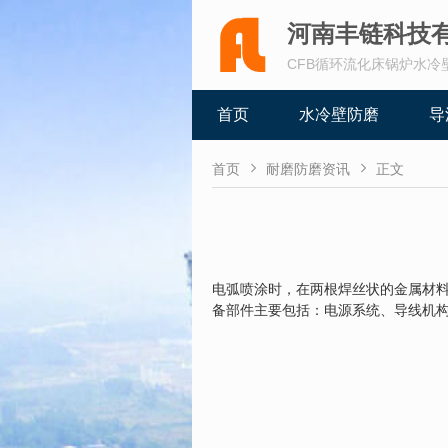
河南丰链科技
CFB循环流化床锅炉水冷壁
首页
水冷壁防磨
导


首页
耐磨防磨资讯
正文
电弧喷涂时，在两根焊丝状的金属材
备部件主要包括：电源系统、导线机