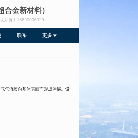
超合金新材料）
工15890006029.
明
联系
更多
空气气流喷向基体表面而形成涂层。设