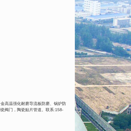
合金高温强化耐磨导流板防磨、锅炉防
阀门，陶瓷贴片管道。联系:158-